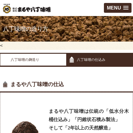
MENU
八丁味噌の造り方
<
八丁味噌の麹造り
八丁味噌の仕込み
まるや八丁味噌の仕込
まるや八丁味噌は伝統の「低水分木
桶仕込み」「円錐状石積み製法」
そして「2年以上の天然醸造」