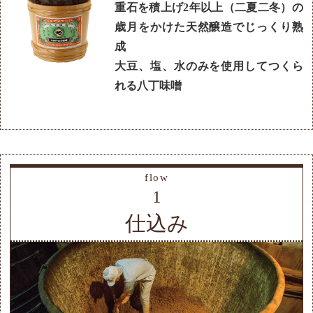
重石を積上げ2年以上（二夏二冬）の
歳月をかけた天然醸造でじっくり熟
成
大豆、塩、水のみを使用してつくら
れる八丁味噌
flow
1
仕込み