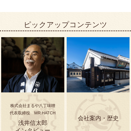
日本の恵
国産小麦みそ煮込みうどん
八丁味噌化粧樽詰
ピックアップコンテンツ
ゴールド赤だし化粧樽詰
いろどり
有機味噌白だし詰合せ
有機味噌詰合せ
みやび
みやび
株式会社まるや八丁味噌
代表取締役 MR.HATCH
会社案内・歴史
浅井信太郎
インタビュー