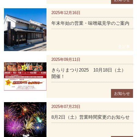
・三葉葵赤だし900ｇ⇒三葉葵赤だし800ｇ
2025年12月16日
2025.01.24
年末年始の営業・味噌蔵見学のご案内
いつも「まるや八丁味噌」をご愛顧いただきありがとう
ございます。
本日、地理的表示（GI）についてご報告がございます。
全記事
皆様にはご支援いただきありがとうございました。
2025年09月11日
きらりまつり2025 10月18日（土）
八丁味噌協同組合のご報告はこちらになります。
開催！
今後もよろしくお願いいたします。
お知らせ
2020.05.29
2025年07月23日
6月1日(月)より個人見学を再開する準備が整いました。
8月2日（土）営業時間変更のお知らせ
見学案内時間は従来通りです。皆様のお越しをお待ちし
ております。詳しくはこちら