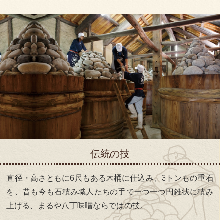
伝統の技
直径・高さともに6尺もある木桶に仕込み、3トンもの重石
を、昔も今も石積み職人たちの手で一つ一つ円錐状に積み
上げる、まるや八丁味噌ならではの技。