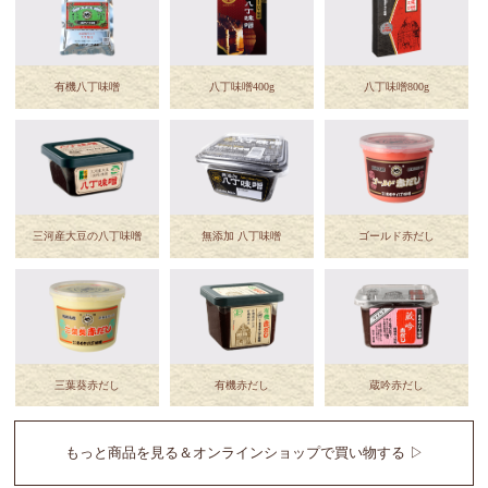
有機八丁味噌
八丁味噌400g
八丁味噌800g
三河産大豆の八丁味噌
無添加 八丁味噌
ゴールド赤だし
三葉葵赤だし
有機赤だし
蔵吟赤だし
もっと商品を見る＆オンラインショップで買い物する ▷