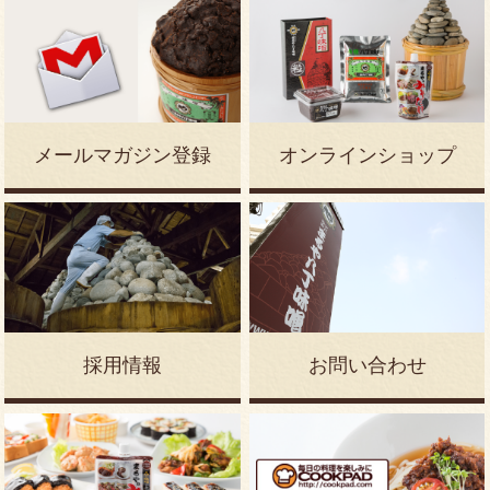
菊芋味噌漬け
みそれんこん
かわはぎ小判
メールマガジン登録
オンラインショップ
みそかつカレー
国産小麦みそ煮込みうどん
みそ煮込うどん3食
採用情報
お問い合わせ
味噌おでん どて煮入り
八丁味噌の大豆麹茶
八丁味噌根付