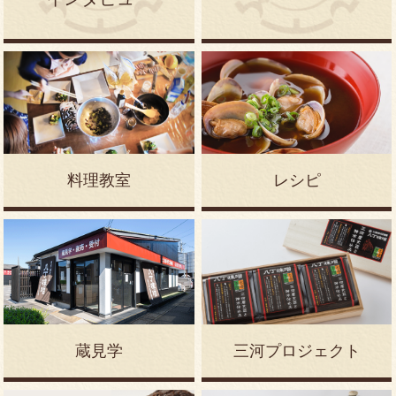
八丁味噌みそ煮込みうどん
赤だし詰合せ
赤だし詰合せ
国産詰合せ
こだわり詰合せ
八丁味噌の香味パウダー
料理教室
レシピ
みそまめ
天日干し浜納豆 100g
まるやのみそだれ
蔵見学
三河プロジェクト
みそかりんとう
生即席みそ
山ごぼう味噌漬け