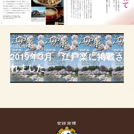
投
稿
PUBLISHED IN
ナ
2019年3月 江戸楽に掲載さ
ビ
れました
ゲ
ー
シ
ョ
ン