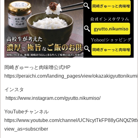
岡崎ぎゅーっと肉味噌公式HP
https://peraichi.com/landing_pages/view/okazakigyuttonikum
インスタ
https://www.instagram.com/gyutto.nikumiso/
YouTubeチャンネル
https://www.youtube.com/channel/UCNcytTkFP88yGNQtZ9t
view_as=subscriber