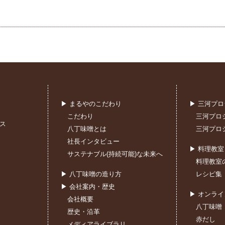
▶ まるやのこだわり
▶ 三河プ
こだわり
三河プロ
ス
八丁味噌とは
三河プロ
社長インタビュー
▶ 料理教
サステナブル(持続可能)な未来へ
料理教室
▶ 八丁味噌の造り方
レシピ集
▶ 会社案内・歴史
▶ オンラ
会社概要
八丁味噌
歴史・沿革
赤だし
メディアライブラリ