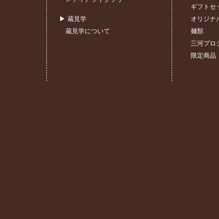
ギフトセ
▶ 蔵見学
オリジナ
蔵見学について
麺類
三河プロ
限定商品