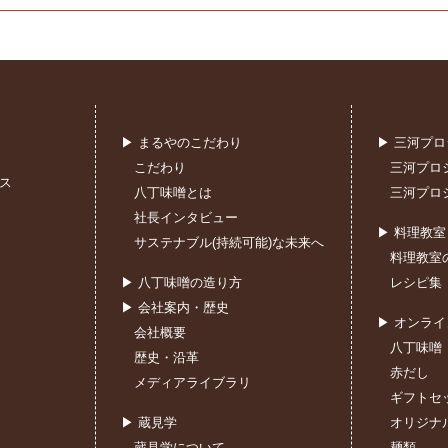
▶ まるやのこだわり
▶ 三河プ
こだわり
三河プロ
ス
八丁味噌とは
三河プロ
社長インタビュー
▶ 料理教
サステナブル(持続可能)な未来へ
料理教室
▶ 八丁味噌の造り方
レシピ集
▶ 会社案内・歴史
▶ オンラ
会社概要
八丁味噌
歴史・沿革
赤だし
メディアライブラリ
ギフトセ
▶ 蔵見学
オリジナ
蔵見学について
麺類