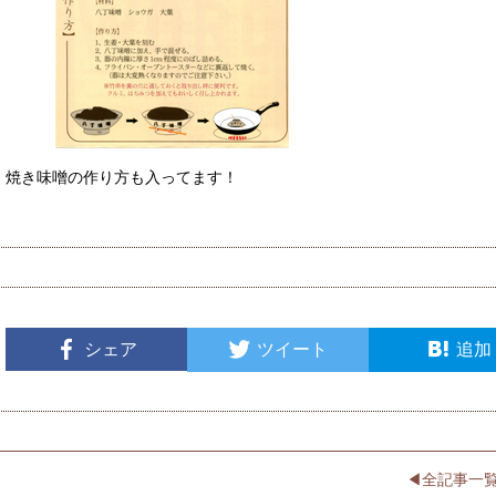
焼き味噌の作り方も入ってます！
シェア
ツイート
追加
◀︎全記事一