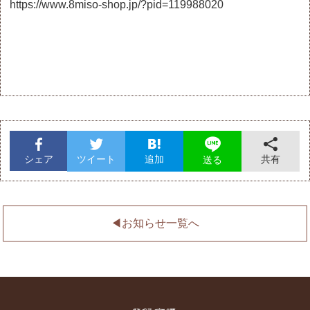
https://www.8miso-shop.jp/?pid=119988020
シェア
ツイート
追加
共有
送る
◀︎お知らせ一覧へ