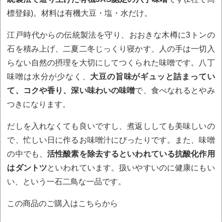
標登録)。材料は有機大豆・塩・水だけ。
江戸時代からの伝統製法を守り、おおきな木樽に3トンの
石を積み上げ、二夏二冬じっくり寝かす、人の手は一切入
らない自然の摂理を大切にしてつくられた味噌です。
八丁
味噌は水分が少なく、
大豆の旨味がギュッと詰まってい
て、コクや香り、深い味わいの味噌
で、食べなれるとやみ
つきになります。
だしを入れなくても良いですし、煮返ししても美味しいの
で、忙しい日に作るお味噌汁にぴったりです。また、味噌
の中でも、
活性酸素を除去するといわれている抗酸化作用
はダントツ
といわれています。扱いやすいのに健康にもい
い、という一石二鳥な一品です。
この商品のご購入は
こちらから