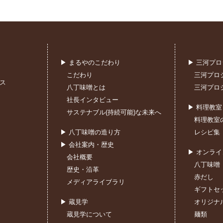
▶ まるやのこだわり
▶ 三河プ
こだわり
三河プロ
ス
八丁味噌とは
三河プロ
社長インタビュー
▶ 料理教
サステナブル(持続可能)な未来へ
料理教室
▶ 八丁味噌の造り方
レシピ集
▶ 会社案内・歴史
▶ オンラ
会社概要
八丁味噌
歴史・沿革
赤だし
メディアライブラリ
ギフトセ
▶ 蔵見学
オリジナ
蔵見学について
麺類