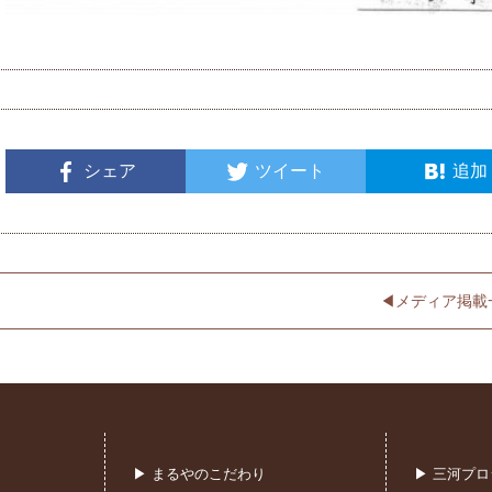
シェア
ツイート
追加
◀︎メディア掲載
▶ まるやのこだわり
▶ 三河プ