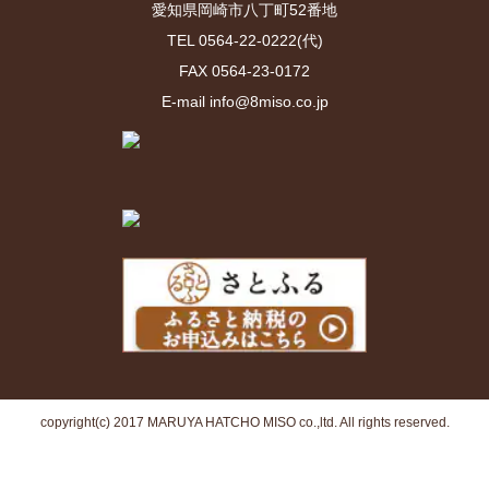
愛知県岡崎市八丁町52番地
TEL 0564-22-0222(代)
FAX 0564-23-0172
E-mail info@8miso.co.jp
copyright(c) 2017 MARUYA HATCHO MISO co.,ltd. All rights reserved.