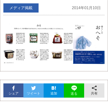
メディア掲載
2014年01月10日
シェア
ツイート
追加
共有
送る