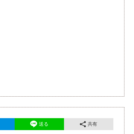
送る
共有