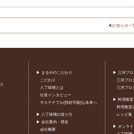
◀︎お知らせ一
▶ まるやのこだわり
▶ 三河プ
こだわり
三河プロ
ス
八丁味噌とは
三河プロ
社長インタビュー
▶ 料理教
サステナブル(持続可能)な未来へ
料理教室
▶ 八丁味噌の造り方
レシピ集
▶ 会社案内・歴史
▶ オンラ
会社概要
八丁味噌