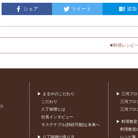
シェア
ツイート
追加
◀︎料理レシピ
▶ まるやのこだわり
▶ 三河プ
こだわり
三河プロ
ス
八丁味噌とは
三河プロ
社長インタビュー
▶ 料理教
サステナブル(持続可能)な未来へ
料理教室
▶ 八丁味噌の造り方
レシピ集